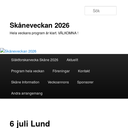
Hoppa
till
Sök
primärt
innehåll
Skåneveckan 2026
Hela veckans program är klart. VÄLKOMNA !
Huvudmeny
Släktforskarvecka Skåne 2026
Aktuellt
Program hela veckan
Föreningar
Kontakt
Skåne Information
Veckoannons
Sponsorer
Andra arrangemang
6 juli Lund