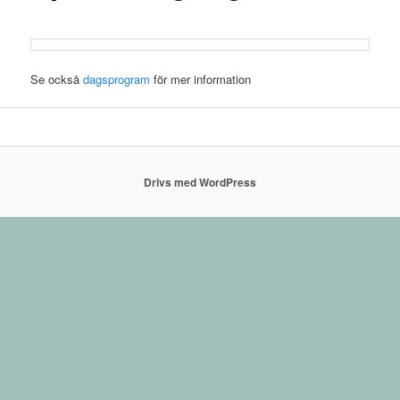
Se också
dagsprogram
för mer information
Drivs med WordPress