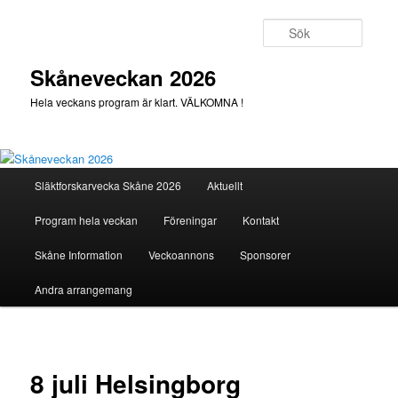
Hoppa
till
Sök
primärt
innehåll
Skåneveckan 2026
Hela veckans program är klart. VÄLKOMNA !
Huvudmeny
Släktforskarvecka Skåne 2026
Aktuellt
Program hela veckan
Föreningar
Kontakt
Skåne Information
Veckoannons
Sponsorer
Andra arrangemang
8 juli Helsingborg