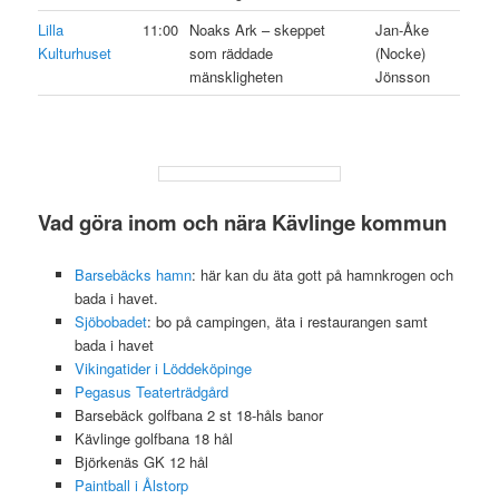
Lilla
11:00
Noaks Ark – skeppet
Jan-Åke
Kulturhuset
som räddade
(Nocke)
mänskligheten
Jönsson
Vad göra inom och nära Kävlinge kommun
Barsebäcks hamn
: här kan du äta gott på hamnkrogen och
bada i havet.
Sjöbobadet
: bo på campingen, äta i restaurangen samt
bada i havet
Vikingatider i Löddeköpinge
Pegasus Teaterträdgård
Barsebäck golfbana 2 st 18-håls banor
Kävlinge golfbana 18 hål
Björkenäs GK 12 hål
Paintball i Ålstorp