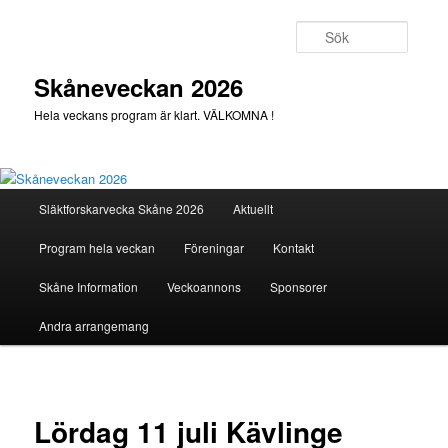
Hoppa
till
Sök
primärt
innehåll
Skåneveckan 2026
Hela veckans program är klart. VÄLKOMNA !
Huvudmeny
Släktforskarvecka Skåne 2026
Aktuellt
Program hela veckan
Föreningar
Kontakt
Skåne Information
Veckoannons
Sponsorer
Andra arrangemang
Lördag 11 juli Kävlinge