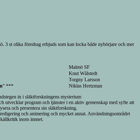
ö. 3 st olika föredrag erbjuds som kan locka både nybörjare och mer
Malmö SF
Knut Wålstedt
Torgny Larsson
en
” ***
Niklas Hertzman
rundstegen in i släktforskningens mysterium
h utvecklar program och tjänster i en aktiv gemenskap med syfte att
lysera och presentera sin släktforskning.
bildredigering och animering och mycket annat. Användningsområdet
 källkritik inom ämnet.