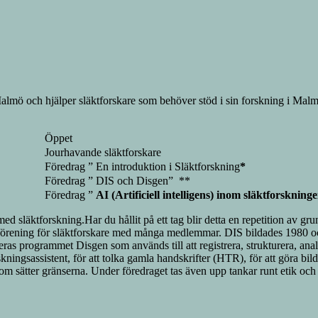
lmö och hjälper släktforskare som behöver stöd i sin forskning i Malm
Öppet
Jourhavande släktforskare
Föredrag ” En introduktion i Släktforskning
*
Föredrag ” DIS och Disgen” **
Föredrag ”
AI (Artificiell intelligens) inom släktforskning
 med släktforskning.Har du hållit på ett tag blir detta en repetition av g
 förening för släktforskare med många medlemmar. DIS bildades 1980 oc
teras programmet Disgen som används till att registrera, strukturera, ana
ningsassistent, för att tolka gamla handskrifter (HTR), för att göra 
 som sätter gränserna. Under föredraget tas även upp tankar runt etik och